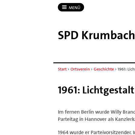
MENÜ
SPD Krumbac
Start
›
Ortsverein
›
Geschichte
›
1961: Lic
1961: Lichtgestal
Im fernen Berlin wurde Willy Bra
Parteitag in Hannover als Kanzler
1964 wurde er Parteivorsitzender