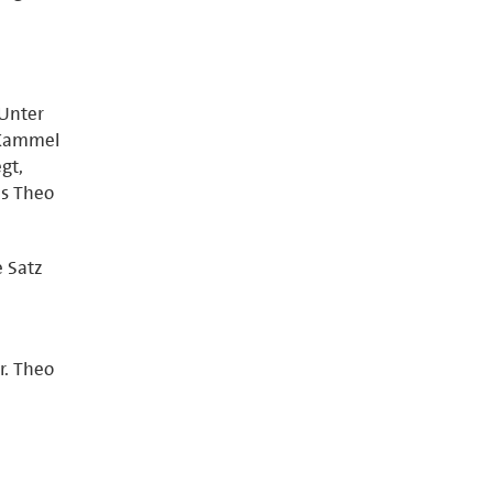
Unter
/Kammel
gt,
ls Theo
e Satz
r. Theo